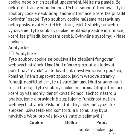
cookie nebo o nich zasílal upozornění. Mějte na paměti, že
některé stránky nebudou bez těchto souborů fungovat. Tyto
soubory cookie neukládají žádné informace, které lze přiřadit
konkrétní osobě. Tyto soubory cookie můžeme nastavit my
nebo poskytovatelé třetích stran, jejichž služby na webu
využíváme. Tyto soubory cookie neukládají žádné informace,
které lze přiřadit konkrétní osobě. Ovlivněné systémy: • Naše
cookies
Analytické
Analytické
Tyto soubory cookie se používají ke zlepšení fungování
webových stránek. Umožňují nám rozpoznat a sledovat
počet návštěvníků a sledovat, jak návštěvníci web používají.
Pomáhají nám zlepšovat způsob, jakým webové stránky
fungují, například tím, že uživatelům umožňují snadno najít
to, co hledají. Tyto soubory cookie neshromažďují informace,
které by vás mohly identifikovat. Pomocí těchto nástrojů
analyzujeme a pravidelně zlepšujeme funkčnost našich
webových stránek. Získané statistiky můžeme využít ke
zlepšení uživatelského komfortu a k tomu, aby byla
návštěva Webu pro vás jako uživatele zajímavější.
Cookie
Délka
Popis
Soubor cookie _ga,