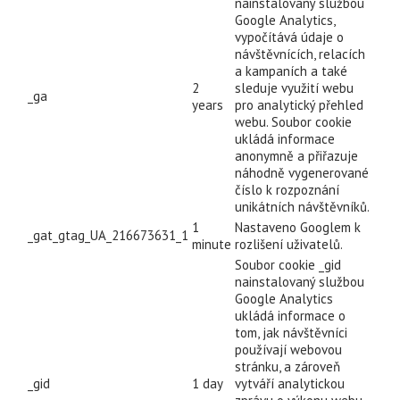
nainstalovaný službou
Google Analytics,
vypočítává údaje o
návštěvnících, relacích
a kampaních a také
2
sleduje využití webu
_ga
years
pro analytický přehled
webu. Soubor cookie
ukládá informace
anonymně a přiřazuje
náhodně vygenerované
číslo k rozpoznání
unikátních návštěvníků.
1
Nastaveno Googlem k
_gat_gtag_UA_216673631_1
minute
rozlišení uživatelů.
Soubor cookie _gid
nainstalovaný službou
Google Analytics
ukládá informace o
tom, jak návštěvníci
používají webovou
stránku, a zároveň
_gid
1 day
vytváří analytickou