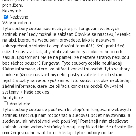
prohlížení.
Nezbytné
Nezbytné
Vždy povoleno
Tyto soubory cookie jsou nezbytné pro fungování webových
stránek, není tedy možné je zakázat. Obvykle se nastavují v reakci
na akci, kterou na webu sami provedete, jako je nastavení
zabezpečení, přihlášení a vyplňování formulářů. Svůj prohlížeč
můžete nastavit tak, aby blokoval soubory cookie nebo o nich
zasílal upozornění. Mějte na paměti, že některé stránky nebudou
bez těchto souborů fungovat. Tyto soubory cookie neukládají
žádné informace, které lze přiřadit konkrétní osobě. Tyto soubory
cookie můžeme nastavit my nebo poskytovatelé třetích stran,
jejichž služby na webu využíváme. Tyto soubory cookie neukládají
žádné informace, které lze přiřadit konkrétní osobě. Ovlivněné
systémy: • Naše cookies
Analytické
Analytické
Tyto soubory cookie se používají ke zlepšení fungování webových
stránek. Umožňují nám rozpoznat a sledovat počet návštěvníků a
sledovat, jak návštěvníci web používají. Pomáhají nám zlepšovat
způsob, jakým webové stránky fungují, například tím, že uživatelům
umožňují snadno najít to, co hledají. Tyto soubory cookie