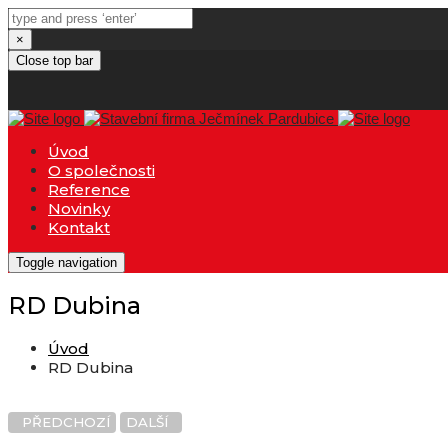
×
Close top bar
Úvod
O společnosti
Reference
Novinky
Kontakt
Toggle navigation
RD Dubina
Úvod
RD Dubina
PŘEDCHOZÍ
DALŠÍ