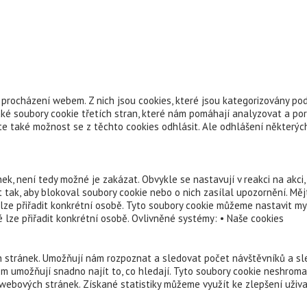
procházení webem. Z nich jsou cookies, které jsou kategorizovány pod
ké soubory cookie třetích stran, které nám pomáhají analyzovat a po
 také možnost se z těchto cookies odhlásit. Ale odhlášení některých 
k, není tedy možné je zakázat. Obvykle se nastavují v reakci na akci
t tak, aby blokoval soubory cookie nebo o nich zasílal upozornění. M
lze přiřadit konkrétní osobě. Tyto soubory cookie můžeme nastavit my
 lze přiřadit konkrétní osobě. Ovlivněné systémy: • Naše cookies
 stránek. Umožňují nám rozpoznat a sledovat počet návštěvníků a sle
ům umožňují snadno najít to, co hledají. Tyto soubory cookie neshromaž
webových stránek. Získané statistiky můžeme využít ke zlepšení uživ