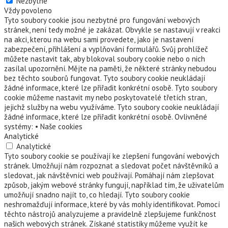
Nezbytné
Vždy povoleno
Tyto soubory cookie jsou nezbytné pro fungování webových
stránek, není tedy možné je zakázat. Obvykle se nastavují v reakci
na akci, kterou na webu sami provedete, jako je nastavení
zabezpečení, přihlášení a vyplňování formulářů. Svůj prohlížeč
můžete nastavit tak, aby blokoval soubory cookie nebo o nich
zasílal upozornění. Mějte na paměti, že některé stránky nebudou
bez těchto souborů fungovat. Tyto soubory cookie neukládají
žádné informace, které lze přiřadit konkrétní osobě. Tyto soubory
cookie můžeme nastavit my nebo poskytovatelé třetích stran,
jejichž služby na webu využíváme. Tyto soubory cookie neukládají
žádné informace, které lze přiřadit konkrétní osobě. Ovlivněné
systémy: • Naše cookies
Analytické
Analytické
Tyto soubory cookie se používají ke zlepšení fungování webových
stránek. Umožňují nám rozpoznat a sledovat počet návštěvníků a
sledovat, jak návštěvníci web používají. Pomáhají nám zlepšovat
způsob, jakým webové stránky fungují, například tím, že uživatelům
umožňují snadno najít to, co hledají. Tyto soubory cookie
neshromažďují informace, které by vás mohly identifikovat. Pomocí
těchto nástrojů analyzujeme a pravidelně zlepšujeme funkčnost
našich webových stránek. Získané statistiky můžeme využít ke