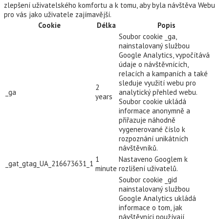
zlepšení uživatelského komfortu a k tomu, aby byla návštěva Webu
pro vás jako uživatele zajímavější.
Cookie
Délka
Popis
Soubor cookie _ga,
nainstalovaný službou
Google Analytics, vypočítává
údaje o návštěvnících,
relacích a kampaních a také
sleduje využití webu pro
2
_ga
analytický přehled webu.
years
Soubor cookie ukládá
informace anonymně a
přiřazuje náhodně
vygenerované číslo k
rozpoznání unikátních
návštěvníků.
1
Nastaveno Googlem k
_gat_gtag_UA_216673631_1
minute
rozlišení uživatelů.
Soubor cookie _gid
nainstalovaný službou
Google Analytics ukládá
informace o tom, jak
návštěvníci používají