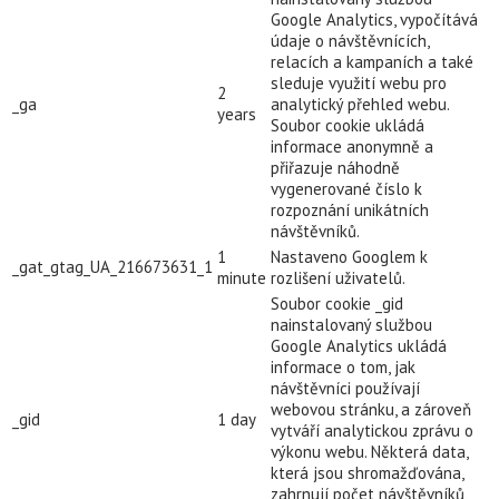
Google Analytics, vypočítává
údaje o návštěvnících,
relacích a kampaních a také
sleduje využití webu pro
2
_ga
analytický přehled webu.
years
Soubor cookie ukládá
informace anonymně a
přiřazuje náhodně
vygenerované číslo k
rozpoznání unikátních
návštěvníků.
1
Nastaveno Googlem k
_gat_gtag_UA_216673631_1
minute
rozlišení uživatelů.
Soubor cookie _gid
nainstalovaný službou
Google Analytics ukládá
informace o tom, jak
návštěvníci používají
webovou stránku, a zároveň
_gid
1 day
vytváří analytickou zprávu o
výkonu webu. Některá data,
která jsou shromažďována,
zahrnují počet návštěvníků,