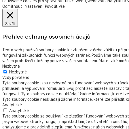
Používáme cookies pro správnou funkci webu, webovou analytiku a 
Odmítnout
Nastavení
Povolit vše
Zavřít
Přehled ochrany osobních údajů
Tento web používá soubory cookie ke zlepšení vašeho zážitku při pro
fungování základních funkcí webových stránek. Používáme také soub
vašem prohlížeči uloženy pouze s vaším souhlasem. Máte také možnos
Nezbytné
Nezbytné
Vždy povoleno
Tyto soubory cookie jsou nezbytné pro fungování webových stránek, 
přihlášení a vyplňování formulářů. Svůj prohlížeč můžete nastavit t
fungovat. Tyto soubory cookie neukládají žádné informace, které lze
Tyto soubory cookie neukládají žádné informace, které lze přiřadit 
Analytické
Analytické
Tyto soubory cookie se používají ke zlepšení fungování webových st
jakým webové stránky fungují, například tím, že uživatelům umožňují
analyzujeme a pravidelně zlepšujeme funkčnost našich webových str