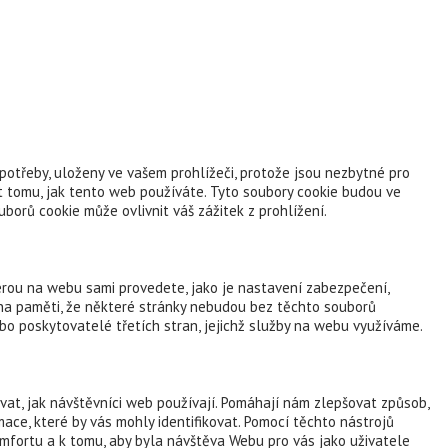
potřeby, uloženy ve vašem prohlížeči, protože jsou nezbytné pro
 tomu, jak tento web používáte. Tyto soubory cookie budou ve
orů cookie může ovlivnit váš zážitek z prohlížení.
terou na webu sami provedete, jako je nastavení zabezpečení,
e na paměti, že některé stránky nebudou bez těchto souborů
bo poskytovatelé třetích stran, jejichž služby na webu využíváme.
at, jak návštěvníci web používají. Pomáhají nám zlepšovat způsob,
ace, které by vás mohly identifikovat. Pomocí těchto nástrojů
mfortu a k tomu, aby byla návštěva Webu pro vás jako uživatele