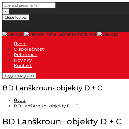
×
Close top bar
Úvod
O společnosti
Reference
Novinky
Kontakt
Toggle navigation
BD Lanškroun- objekty D + C
Úvod
BD Lanškroun- objekty D + C
BD Lanškroun- objekty D + C