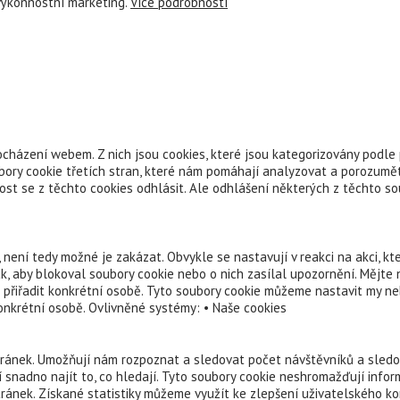
výkonnostní marketing.
Více podrobností
cházení webem. Z nich jsou cookies, které jsou kategorizovány podle 
ory cookie třetích stran, které nám pomáhají analyzovat a porozumět
t se z těchto cookies odhlásit. Ale odhlášení některých z těchto soub
není tedy možné je zakázat. Obvykle se nastavují v reakci na akci, k
ak, aby blokoval soubory cookie nebo o nich zasílal upozornění. Mějt
 přiřadit konkrétní osobě. Tyto soubory cookie můžeme nastavit my ne
konkrétní osobě. Ovlivněné systémy: • Naše cookies
ránek. Umožňují nám rozpoznat a sledovat počet návštěvníků a sledov
 snadno najít to, co hledají. Tyto soubory cookie neshromažďují inform
ánek. Získané statistiky můžeme využít ke zlepšení uživatelského ko